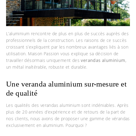
L’aluminium rencontre de plus en plus de succès auprès des
professionnels de la construction. Les raisons de ce succès
croissant s’expliquent par les nombreux avantages liés à son
utilisation. Maison Passion vous explique sa décision de
travailler désormais uniquement des
verandas aluminium
,
un métal inaltérable, robuste et durable.
Une veranda aluminium sur-mesure et
de qualité
Les qualités des verandas aluminium sont indéniables. Après
plus de 20 années d’expérience et de retours de la part de
nos clients, nous avons de proposer une gamme de vérandas
exclusivement en aluminium. Pourquoi ?