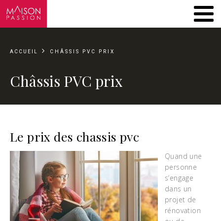
ACCUEIL
CHÂSSIS PVC PRIX
Châssis PVC prix
Le prix des chassis pvc
Quand une
personne
s’engage
dans un
projet de
rénovation