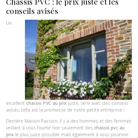
Chassis PVC : le prix juste et les
conseils avisés
Un
excellent
chassis PVC au prix
juste, servi avec des conseils
avisés, telle est la promesse de notre petite entreprise !
Derrière Maison Passion, il y a des hommes et des femmes
veillant à vous fournir non seulement des
chassis pvc au
prix
le plus juste possible mais également à vous pourvoir