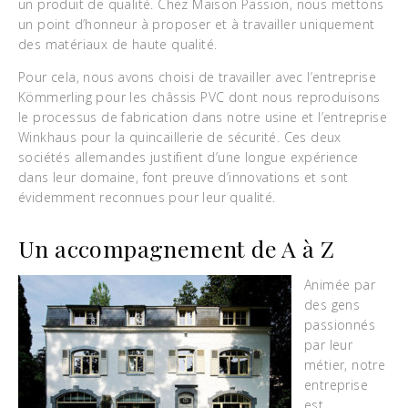
un produit de qualité. Chez Maison Passion, nous mettons
un point d’honneur à proposer et à travailler uniquement
des matériaux de haute qualité.
Pour cela, nous avons choisi de travailler avec l’entreprise
Kömmerling pour les châssis PVC dont nous reproduisons
le processus de fabrication dans notre usine et l’entreprise
Winkhaus pour la quincaillerie de sécurité. Ces deux
sociétés allemandes justifient d’une longue expérience
dans leur domaine, font preuve d’innovations et sont
évidemment reconnues pour leur qualité.
Un accompagnement de A à Z
Animée par
des gens
passionnés
par leur
métier, notre
entreprise
est