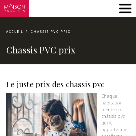
ACCUEIL
CHASSIS PVC PRIX
Chassis PVC prix
Le juste prix des chassis pvc
Chaque
habitation
mérite un
châssis pvc
qui lui
apporte une